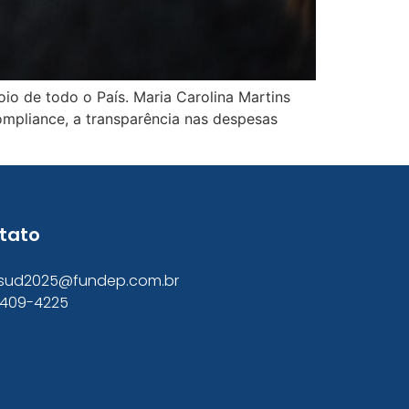
io de todo o País. Maria Carolina Martins
ompliance, a transparência nas despesas
tato
sud2025@fundep.com.br
 3409-4225