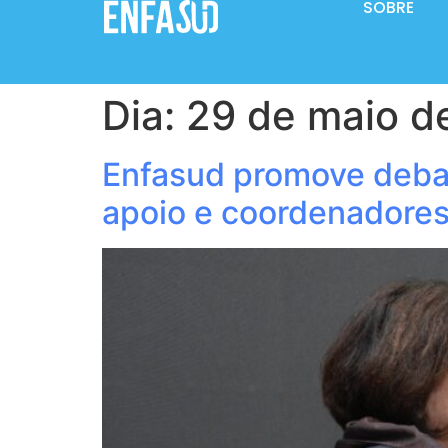
SOBRE
Dia:
29 de maio d
Enfasud promove debat
apoio e coordenadores