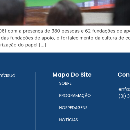
9/06) com a presença de 380 pessoas e 62 fundações de apo
das fundações de apoio, o fortalecimento da cultura de c
orização do papel […]
Mapa Do Site
Con
Enfasud
SOBRE
enfa
PROGRAMAÇÃO
(31)
HOSPEDAGENS
NOTÍCIAS